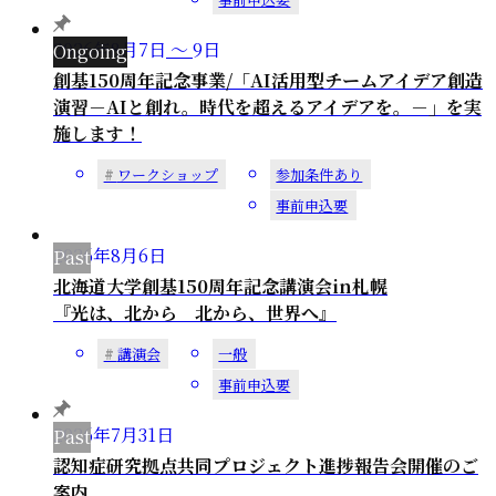
2026年
8
月
7
日
～
9
日
創基150周年記念事業/「AI活用型チームアイデア創造
演習－AIと創れ。時代を超えるアイデアを。－」を実
施します！
ワークショップ
参加条件あり
事前申込要
2026年
8
月
6
日
北海道大学創基150周年記念講演会in札幌
『光は、北から 北から、世界へ』
講演会
一般
事前申込要
2026年
7
月
31
日
認知症研究拠点共同プロジェクト進捗報告会開催のご
案内