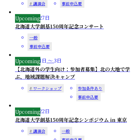
講演会
事前申込要
2026年
9
月
27
日
北海道大学創基150周年記念コンサート
一般
事前申込要
2026年
9
月
1
日
～
3
日
【北海道外の学生向け：参加者募集】北の大地で学
ぶ、地域課題解決キャンプ
ワークショップ
参加条件あり
事前申込要
2026年
8
月
22
日
北海道大学創基150周年記念シンポジウム in 東京
講演会
一般
事前申込要