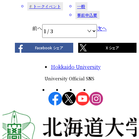
トークイベント
一般
事前申込要
投
前へ
次へ
稿
ナ
Facebook シェア
X シェア
ビ
ゲ
Hokkaido University
ー
University Official SNS
シ
ョ
ン