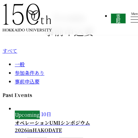
内容をスキップ
Events
寄
附
す
事前申込要
る
すべて
一般
参加条件あり
事前申込要
Past Events
2026年
10
月
10
日
オペレーションUMIシンポジウム
2026inHAKODATE