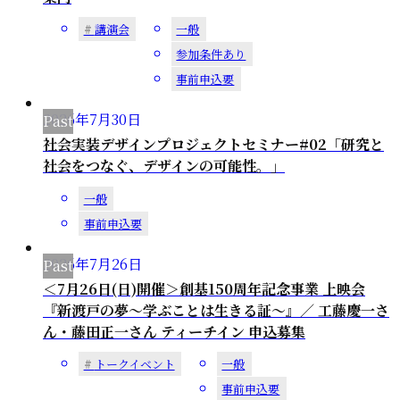
講演会
一般
参加条件あり
事前申込要
2026年
7
月
30
日
社会実装デザインプロジェクトセミナー#02「研究と
社会をつなぐ、デザインの可能性。」
一般
事前申込要
2026年
7
月
26
日
＜7月26日(日)開催＞創基150周年記念事業 上映会
『新渡戸の夢～学ぶことは生きる証～』／ 工藤慶一さ
ん・藤田正一さん ティーチイン 申込募集
トークイベント
一般
事前申込要