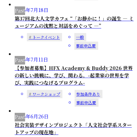
2026年
7
月
18
日
第37回北大人文学カフェ “「お静かに！」の誕生 ― ミ
ュージアムの沈黙と対話をめぐって ―”
トークイベント
一般
事前申込要
2026年
7
月
11
日
【参加者募集】HFX Academy & Buddy 2026 世界
の新しい挑戦に、学び、関わる。-起業家の世界を学
び、実践につなげるプログラム-
ワークショップ
参加条件あり
事前申込要
2026年
6
月
26
日
社会実装デザインプロジェクト「人文社会学系スター
トアップの現在地」