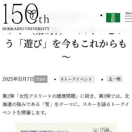
内容をスキップ
創基150周年記念トークイベ
寄
附
す
ント（第3弾）～スキーとい
る
う「遊び」を今もこれからも
～
2025年
11
月
7
日
一般
トークイベント
第2弾「女性アスリートの健康問題」に続き、第3弾では、北
海道の強みである「雪」をテーマに、スキーを語るトークイ
ベントを開催します。