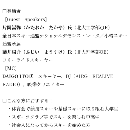
□登壇者
［Guest Speakers］
片岡嵩弥（かたおか たかや）氏
（北大工学部ＯB）
全日本スキー連盟ナショナルデモンストレータ／小樽スキー
連盟所属
藤井陽介（ふじい ようすけ）氏
（北大理学部OB）
フリーライドスキーヤー
［MC］
DAIGO ITO氏
スキーヤー、DJ（AIRG：REALIVE
RADIO）、映像クリエイター
□こんな方におすすめ！
・体育会で競技スキーや基礎スキーに取り組む大学生
・スポーツクラブ等でスキーを楽しむ中高生
・社会人になってからスキーを始めた方