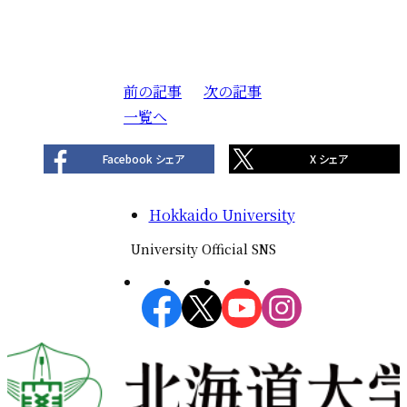
前の記事
投
次の記事
一覧へ
稿
ナ
Facebook シェア
X シェア
ビ
ゲ
Hokkaido University
ー
シ
University Official SNS
ョ
ン