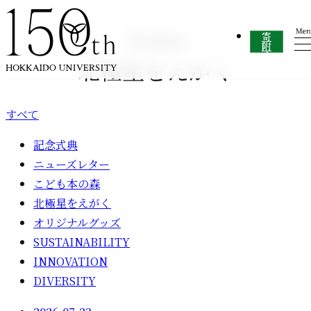
内容をスキップ
News
寄
附
す
北極星をえがく
る
すべて
記念式典
ニューズレター
こども本の森
北極星をえがく
オリジナルグッズ
SUSTAINABILITY
INNOVATION
DIVERSITY