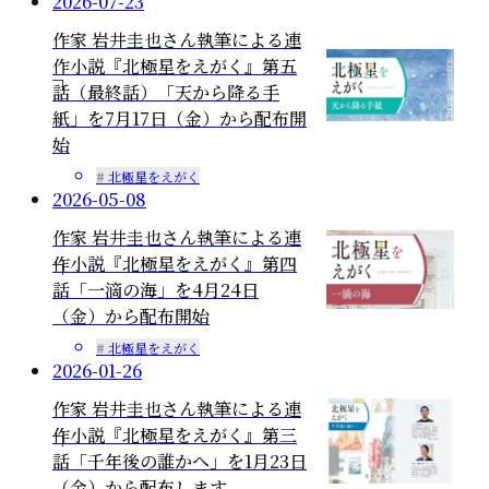
2026-07-23
作家 岩井圭也さん執筆による連
作小説『北極星をえがく』第五
話（最終話）「天から降る手
紙」を7月17日（金）から配布開
始
北極星をえがく
2026-05-08
作家 岩井圭也さん執筆による連
作小説『北極星をえがく』第四
話「一滴の海」を4月24日
（金）から配布開始
北極星をえがく
2026-01-26
作家 岩井圭也さん執筆による連
作小説『北極星をえがく』第三
話「千年後の誰かへ」を1月23日
（金）から配布します