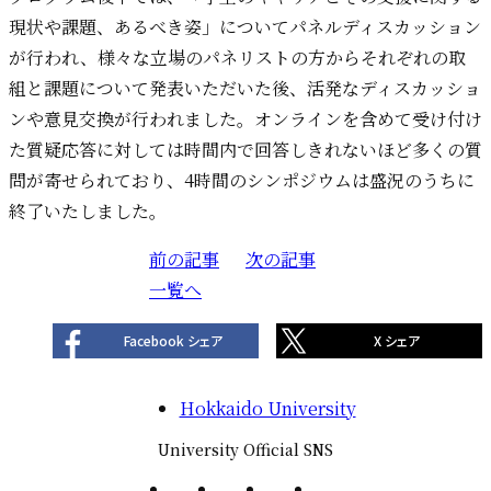
現状や課題、あるべき姿」についてパネルディスカッション
が行われ、様々な立場のパネリストの方からそれぞれの取
組と課題について発表いただいた後、活発なディスカッショ
ンや意見交換が行われました。オンラインを含めて受け付け
た質疑応答に対しては時間内で回答しきれないほど多くの質
問が寄せられており、4時間のシンポジウムは盛況のうちに
終了いたしました。
前の記事
投
次の記事
一覧へ
稿
ナ
Facebook シェア
X シェア
ビ
ゲ
Hokkaido University
ー
シ
University Official SNS
ョ