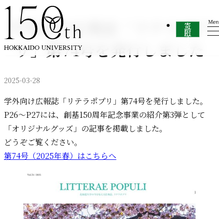
内容をスキップ
学外向け広報誌「リテラポプ
寄
附
す
リ」第74号を発行しました
る
2025-03-28
学外向け広報誌「リテラポプリ」第74号を発行しました。
P26～P27には、創基150周年記念事業の紹介第3弾として
「オリジナルグッズ」の記事を掲載しました。
どうぞご覧ください。
第74号（2025年春）はこちらへ