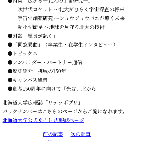
●特集「広がる―北大の宇宙研究―」
次世代ロケット ～北大がひらく宇宙探査の将来
宇宙で創薬研究 ～ショウジョウバエが導く未来
超小型衛星 ～地球を見守る北大の技術
●対談「総長が訊く」
●「同窓異曲」（卒業生・在学生インタビュー）
●トピックス
●アンバサダー・パートナー通信
●歴史紹介「挑戦の150年」
●キャンパス風景
●創基150周年に向けて「光は、北から」
北海道大学広報誌「リテラポプリ」
バックナンバーはこちらのページからご覧になれます。
北海道大学公式サイト 広報誌ページ
前の記事
投
次の記事