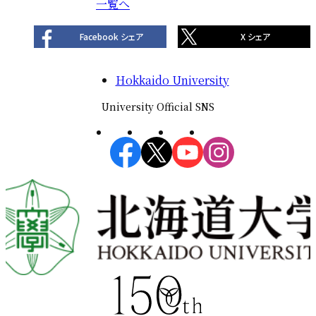
一覧へ
稿
ナ
Facebook シェア
X シェア
ビ
ゲ
Hokkaido University
ー
シ
University Official SNS
ョ
ン