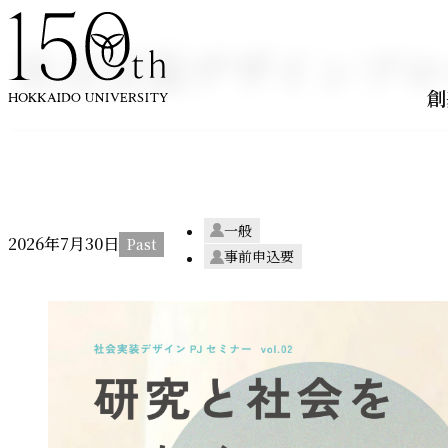
内容をスキップ
社会実装デザインプロ
創
一般
2026年
7
月
30
日
事前申込要