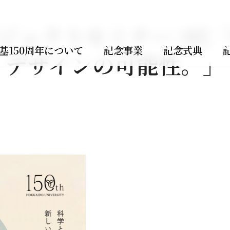
ジェクトセミナー#02
基
150
周年について
記念事業
記念式典
デザインの可能性。」