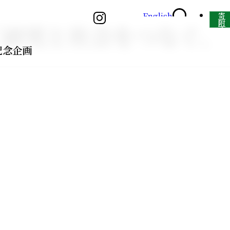
English
寄
附
「研究と社会をつなぐ、
す
る
記念企画