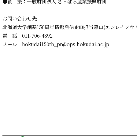
●後 援：一般財団法人 さっぽろ産業振興財団
お問い合わせ先
北海道大学創基150周年情報発信企画担当窓口(エンレイソウ内
電 話 011-706-4892
メール hokudai150th_pr@ops.hokudai.ac.jp