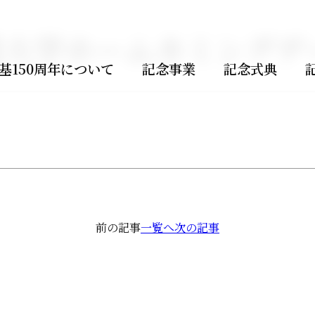
大学ホームカミングデー
基
150
周年について
記念事業
記念式典
前の記事
一覧へ
投
次の記事
稿
ナ
ビ
ゲ