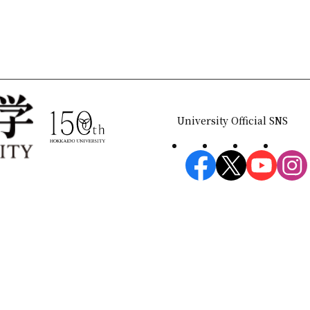
ー
シ
ョ
ン
University Official SNS