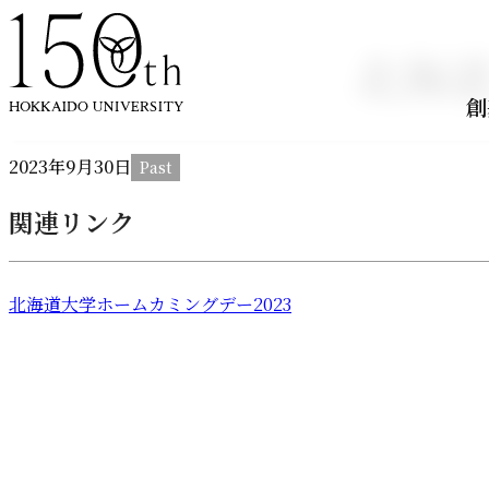
内容をスキップ
北海道
創
2023年
9
月
30
日
関連リンク
北海道大学ホームカミングデー2023