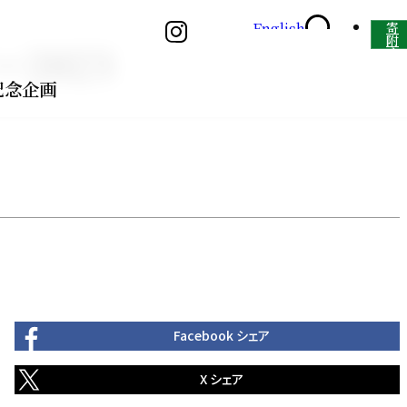
English
寄
附
2023
す
る
記念企画
Facebook シェア
X シェア