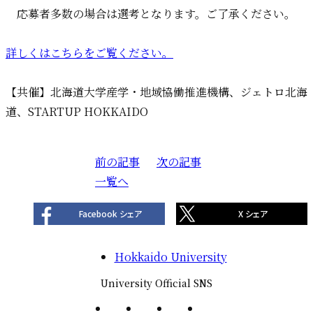
応募者多数の場合は選考となります。ご了承ください。
詳しくはこちらをご覧ください。
【共催】北海道大学産学・地域協働推進機構、ジェトロ北海
道、STARTUP HOKKAIDO
前の記事
投
次の記事
一覧へ
稿
ナ
Facebook シェア
X シェア
ビ
ゲ
Hokkaido University
ー
シ
University Official SNS
ョ