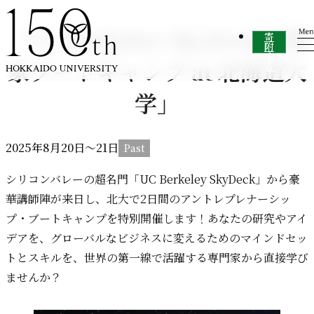
内容をスキップ
「UC Berkeley SkyDeck起業
寄
附
す
家ブートキャンプ at 北海道大
る
学」
2025年
8
月
20
日
～
21
日
シリコンバレーの超名門「UC Berkeley SkyDeck」から豪
華講師陣が来日し、北大で2日間のアントレプレナーシッ
プ・ブートキャンプを特別開催します！あなたの研究やアイ
デアを、グローバルなビジネスに変えるためのマインドセッ
トとスキルを、世界の第一線で活躍する専門家から直接学び
ませんか？