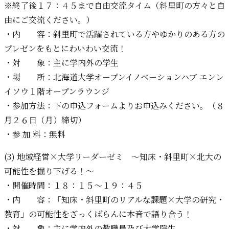
※終了後１７：４５まで自由交流タイム（斜里町の方々と自
由にご交流ください。）
・内 容：斜里町で活躍されている方やゆかりのある方の
プレゼンをもとにわいわい交流！
・対 象：主に学内外の学生
・場 所：北海道大学オープンイノベーションハブ エンレ
イソウ１階オープンラウンジ
・参加方法：下の申込フォームよりお申込みください。（８
月２６日（月）締切）
・参 加 料：無料
(3) 地域経営×大学リーダーゼミ ～知床・斜里町×北大の
可能性を掘り下げる！～
・開催時間：１８：１５～１９：４５
・内 容：「知床・斜里町のリアルな課題×大学の研究・
教育」の可能性をざっくばらんに本音で語り合う！
・対 象：主に学内外の教職員及び大学院生