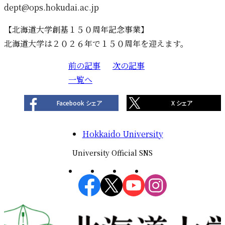
dept@ops.hokudai.ac.jp
【北海道大学創基１５０周年記念事業】
北海道大学は２０２６年で１５０周年を迎えます。
前の記事
投
次の記事
一覧へ
稿
ナ
Facebook シェア
X シェア
ビ
ゲ
Hokkaido University
ー
シ
University Official SNS
ョ
ン