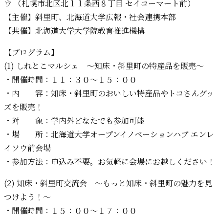
ウ （札幌市北区北１１条西８丁目 セイコーマート前）
【主催】斜里町、北海道大学広報・社会連携本部
【共催】北海道大学大学院教育推進機構
【プログラム】
(1) しれとこマルシェ ～知床・斜里町の特産品を販売～
・開催時間：１１：３０～１５：００
・内 容：知床・斜里町のおいしい特産品やトコさんグッ
ズを販売！
・対 象：学内外どなたでも参加可能
・場 所：北海道大学オープンイノベーションハブ エンレ
イソウ前会場
・参加方法：申込み不要。お気軽に会場にお越しください！
(2) 知床・斜里町交流会 ～もっと知床・斜里町の魅力を見
つけよう！～
・開催時間：１５：００～１７：００