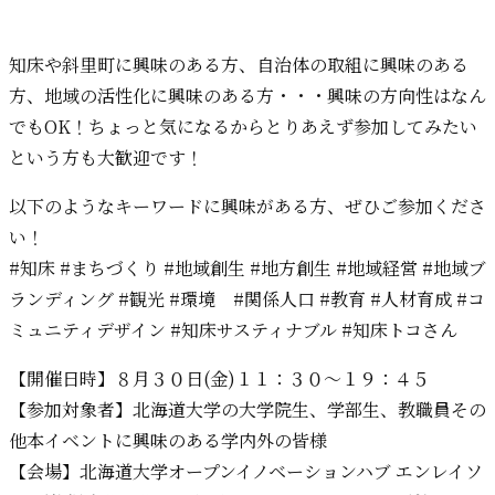
知床や斜里町に興味のある方、自治体の取組に興味のある
方、地域の活性化に興味のある方・・・興味の方向性はなん
でもOK！ちょっと気になるからとりあえず参加してみたい
という方も大歓迎です！
以下のようなキーワードに興味がある方、ぜひご参加くださ
い！
#知床 #まちづくり #地域創生 #地方創生 #地域経営 #地域ブ
ランディング #観光 #環境 #関係人口 #教育 #人材育成 #コ
ミュニティデザイン #知床サスティナブル #知床トコさん
【開催日時】８月３０日(金)１１：３０～１９：４５
【参加対象者】北海道大学の大学院生、学部生、教職員その
他本イベントに興味のある学内外の皆様
【会場】北海道大学オープンイノベーションハブ エンレイソ