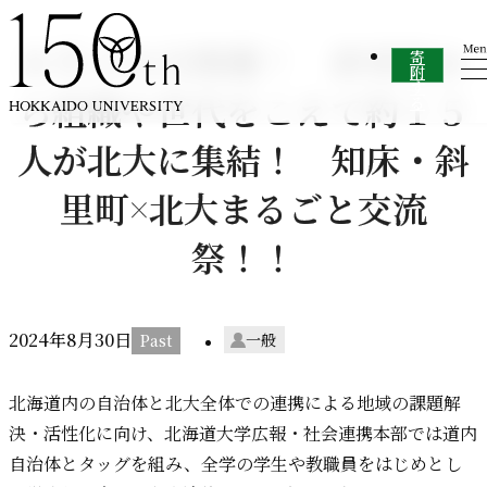
内容をスキップ
８月３０日開催！ 斜里町か
寄
附
す
ら組織や世代をこえて約１５
る
人が北大に集結！ 知床・斜
里町×北大まるごと交流
祭！！
2024年
8
月
30
日
一般
北海道内の自治体と北大全体での連携による地域の課題解
決・活性化に向け、北海道大学広報・社会連携本部では道内
自治体とタッグを組み、全学の学生や教職員をはじめとし