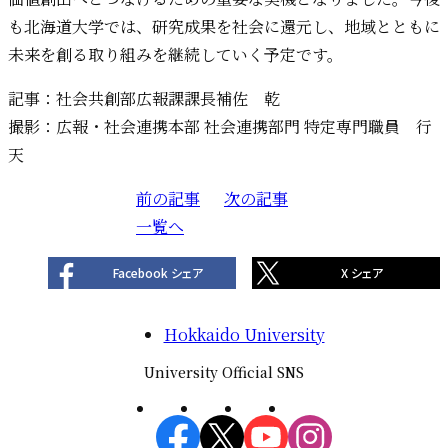
も北海道大学では、研究成果を社会に還元し、地域とともに
未来を創る取り組みを継続していく予定です。
記事：社会共創部広報課課長補佐 乾
撮影：広報・社会連携本部 社会連携部門 特定専門職員 行
天
前の記事
投
次の記事
一覧へ
稿
ナ
Facebook シェア
X シェア
ビ
ゲ
Hokkaido University
ー
シ
University Official SNS
ョ
ン