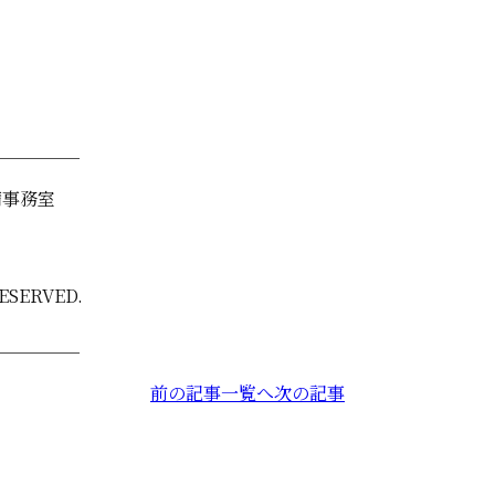
＿＿＿＿＿
備事務室
ESERVED.
＿＿＿＿＿
前の記事
一覧へ
投
次の記事
稿
ナ
ビ