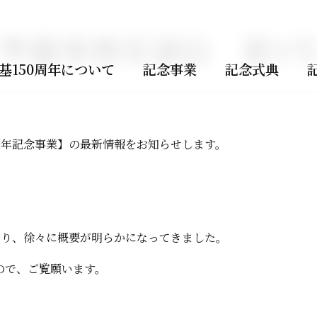
準備事務室通信 第1
基
150
周年について
記念事業
記念式典
周年記念事業】の最新情報をお知らせします。
となり、徐々に概要が明らかになってきました。
たので、ご覧願います。