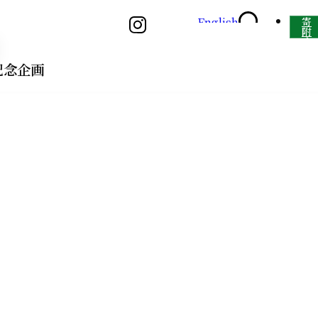
English
寄
附
号
す
る
記念企画