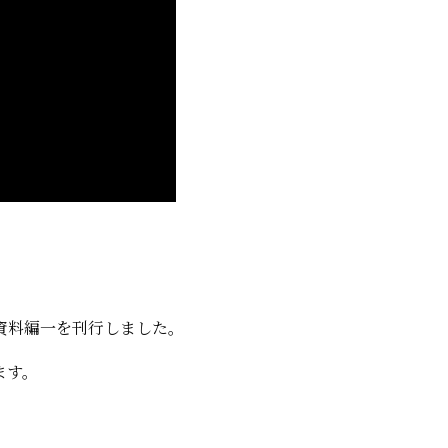
』資料編一を刊行しました。
ます。