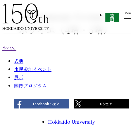
内容をスキップ
Ceremony Events
寄
附
す
ホワイエ（4階・5階）
る
すべて
式典
市民参加イベント
展示
国際プログラム
Facebook シェア
X シェア
Hokkaido University